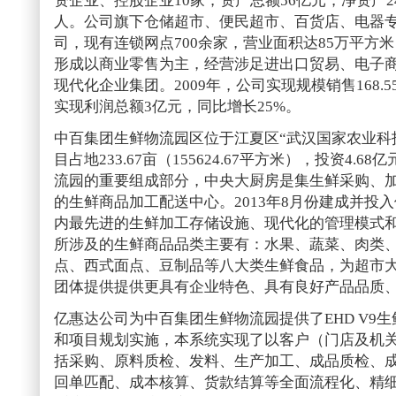
资企业、控股企业10家，资产总额56亿元，净资产24
人。公司旗下仓储超市、便民超市、百货店、电器
司，现有连锁网点700余家，营业面积达85万平方米
形成以商业零售为主，经营涉足进出口贸易、电子
现代化企业集团。2009年，公司实现规模销售168.5
实现利润总额3亿元，同比增长25%。
中百集团生鲜物流园区位于江夏区“武汉国家农业科
目占地233.67亩（155624.67平方米），投资4.
流园的重要组成部分，中央大厨房是集生鲜采购、
的生鲜商品加工配送中心。2013年8月份建成并投
内最先进的生鲜加工存储设施、现代化的管理模式
所涉及的生鲜商品品类主要有：水果、蔬菜、肉类
点、西式面点、豆制品等八大类生鲜食品，为超市
团体提供提供更具有企业特色、具有良好产品品质
亿惠达公司为中百集团生鲜物流园提供了EHD V9
和项目规划实施，本系统实现了以客户（门店及机
括采购、原料质检、发料、生产加工、成品质检、
回单匹配、成本核算、货款结算等全面流程化、精